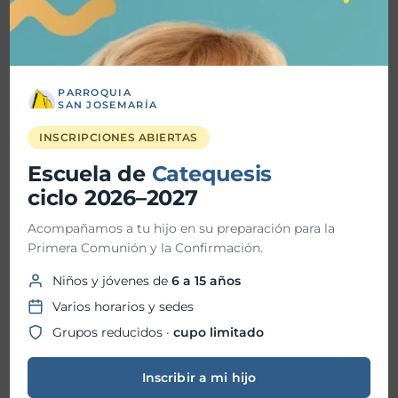
Detalles
PARROQUIA
SAN JOSEMARÍA
Fecha inicio:
24-03-2024
INSCRIPCIONES ABIERTAS
Escuela de
Fecha fin:
Catequesis
31-03-2024
ciclo 2026–2027
Hora inicio:
10:30 AM
Acompañamos a tu hijo en su preparación para la
Primera Comunión y la Confirmación.
Hora fin:
09:30 PM
Niños y jóvenes de
6 a 15 años
Varios horarios y sedes
Ubicación:
Grupos reducidos ·
cupo limitado
Inscribir a mi hijo
Organizador: