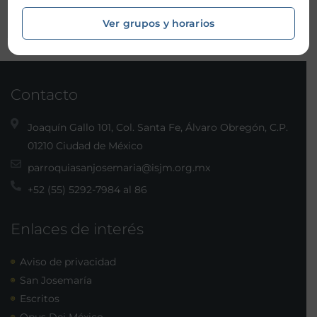
Ver grupos y horarios
Contacto
Joaquín Gallo 101, Col. Santa Fe, Álvaro Obregón, C.P.
01210 Ciudad de México
parroquiasanjosemaria@isjm.org.mx
+52 (55) 5292-7984 al 86
Enlaces de interés
Aviso de privacidad
San Josemaría
Escritos
Opus Dei México