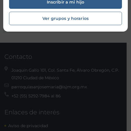
Inscribir a mi hijo
Organizador:
Ver grupos y horarios
Contacto
Joaquín Gallo 101, Col. Santa Fe, Álvaro Obregón, C.P.
01210 Ciudad de México
parroquiasanjosemaria@isjm.org.mx
+52 (55) 5292-7984 al 86
Enlaces de interés
Aviso de privacidad