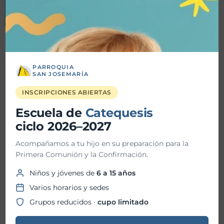
PARROQUIA
SAN JOSEMARÍA
Detalles
INSCRIPCIONES ABIERTAS
Fecha inicio:
16-05-2024
Escuela de
Catequesis
ciclo 2026–2027
Fecha fin:
16-05-2024
Acompañamos a tu hijo en su preparación para la
Primera Comunión y la Confirmación.
Hora inicio:
11:30 AM
Niños y jóvenes de
6 a 15 años
Hora fin:
01:00 PM
Varios horarios y sedes
Grupos reducidos ·
cupo limitado
Ubicación: