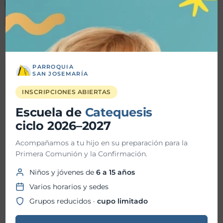
PARROQUIA
SAN JOSEMARÍA
Detalles
INSCRIPCIONES ABIERTAS
Fecha inicio:
24-10-2024
Escuela de
Catequesis
ciclo 2026–2027
Fecha fin:
Acompañamos a tu hijo en su preparación para la
Primera Comunión y la Confirmación.
Hora inicio:
08:00 PM
Niños y jóvenes de
6 a 15 años
Hora fin:
Varios horarios y sedes
Grupos reducidos ·
cupo limitado
Ubicación: