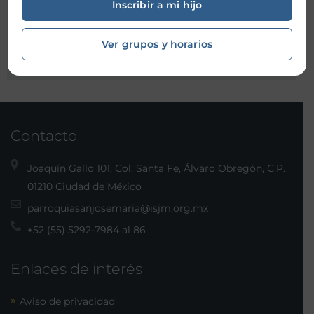
Inscribir a mi hijo
Organizador:
Ver grupos y horarios
Contacto
Joaquín Gallo 101, Col. Santa Fe, Álvaro Obregón, C.P.
01210 Ciudad de México
parroquiasanjosemaria@isjm.org.mx
+52 (55) 5292-7984 al 86
Enlaces de interés
Aviso de privacidad