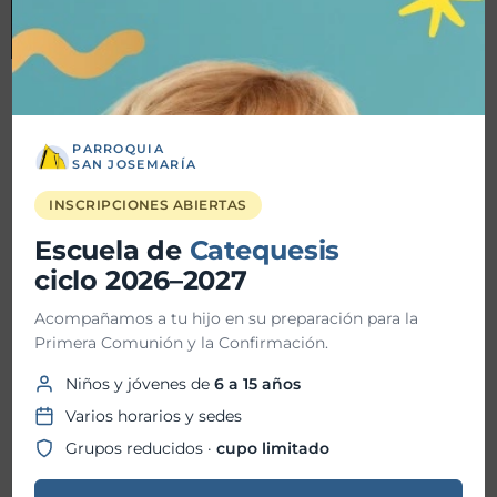
PARROQUIA
SAN JOSEMARÍA
Detalles
INSCRIPCIONES ABIERTAS
Fecha inicio:
26-10-2024
Escuela de
Catequesis
ciclo 2026–2027
Fecha fin:
Acompañamos a tu hijo en su preparación para la
Primera Comunión y la Confirmación.
Hora inicio:
10:30 AM
Niños y jóvenes de
6 a 15 años
Hora fin:
Varios horarios y sedes
Grupos reducidos ·
cupo limitado
Ubicación: