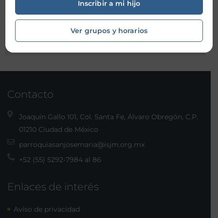
Inscribir a mi hijo
Organizador:
Ver grupos y horarios
Contacto
Joaquín Gallo 101, Col. Santa Fe, Álvaro Obregón, C.P.
01210 Ciudad de México
parroquiasanjosemaria@isjm.org.mx
+52 (55) 5292-7984 al 86
Enlaces de interés
Aviso de privacidad