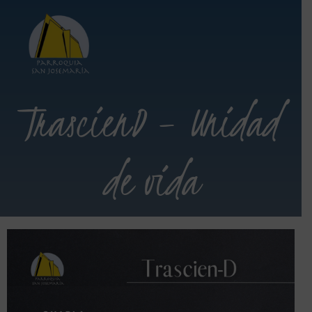
TrascienD – Unidad
de vida