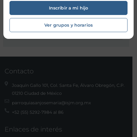
Ubicación:
Inscribir a mi hijo
Ver grupos y horarios
Organizador:
Contacto
Joaquín Gallo 101, Col. Santa Fe, Álvaro Obregón, C.P.
01210 Ciudad de México
parroquiasanjosemaria@isjm.org.mx
+52 (55) 5292-7984 al 86
Enlaces de interés