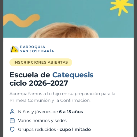
PARROQUIA
SAN JOSEMARÍA
Detalles
INSCRIPCIONES ABIERTAS
Escuela de
Catequesis
Fecha inicio:
07-09-2024
ciclo 2026–2027
Fecha fin:
07-09-2024
Acompañamos a tu hijo en su preparación para la
Primera Comunión y la Confirmación.
Hora inicio:
10:30 AM
Niños y jóvenes de
6 a 15 años
Hora fin:
12:30 PM
Varios horarios y sedes
Grupos reducidos ·
cupo limitado