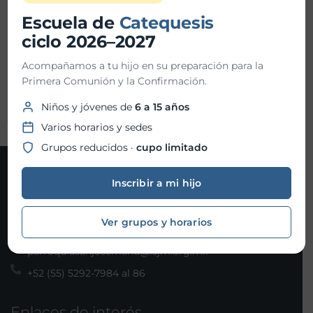
Escuela de
Catequesis
Ubicación:
Parroquia San Josemaría
ciclo 2026–2027
Acompañamos a tu hijo en su preparación para la
Organizador:
Parroquia San
Primera Comunión y la Confirmación.
Josemaría
Niños y jóvenes de
6 a 15 años
Varios horarios y sedes
Grupos reducidos ·
cupo limitado
Contacto
Inscribir a mi hijo
Joaquín Gallo 101, Col. Santa Fe, Álvaro Obregón, C.P.
Ver grupos y horarios
01210 Ciudad de México
parroquiasanjosemaria@isjm.org.mx
+52 (55) 5292-7984 al 86
Enlaces de interés