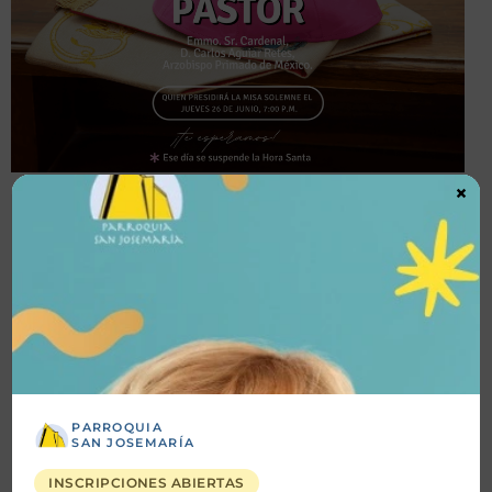
×
Detalles
Fecha inicio:
26-06-2025
Fecha fin:
26-06-2025
Hora inicio:
07:00 PM
PARROQUIA
SAN JOSEMARÍA
Hora fin:
08:00 PM
INSCRIPCIONES ABIERTAS