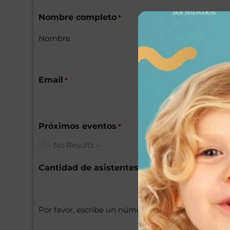
Nombre completo
*
Nombre
Email
*
Próximos eventos
*
– No Results –
Cantidad de asistentes
*
Por favor, escribe un número mayor o igual a
1
.