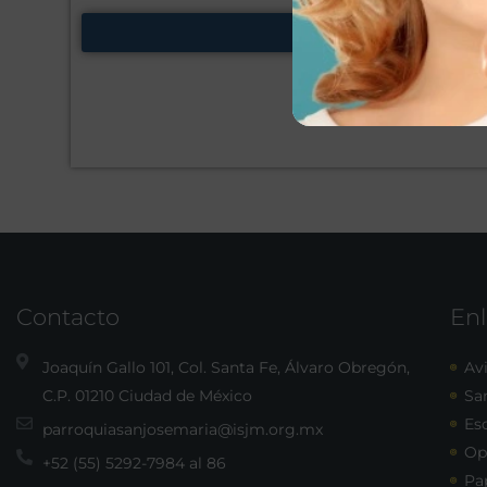
Contacto
Enl
Joaquín Gallo 101, Col. Santa Fe, Álvaro Obregón,
Avi
C.P. 01210 Ciudad de México
Sa
Esc
parroquiasanjosemaria@isjm.org.mx
Op
+52 (55) 5292-7984 al 86
Pa