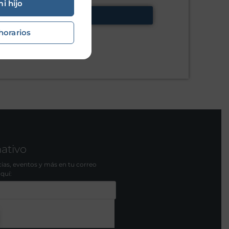
mi hijo
horarios
mativo
icias, eventos y más en tu correo
aquí: