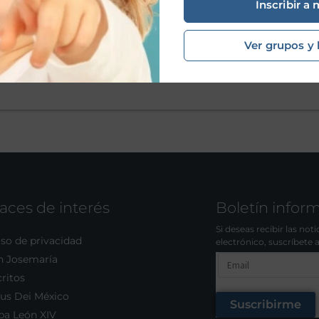
Inscribir a 
Ver grupos y 
aces de interés
Boletín infor
Si deseas recibir las not
so de privacidad
electrónico, suscríbete 
n Josemaría
ritos
us Dei México
Suscribirme
pa León XIV