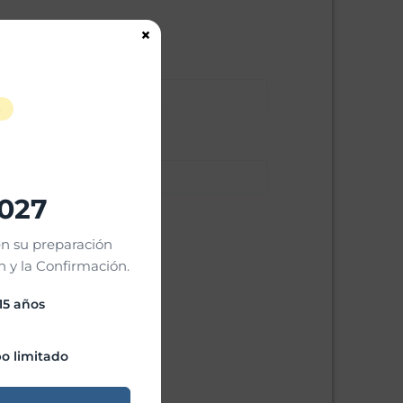
×
S
2027
n su preparación
 y la Confirmación.
 15 años
o limitado