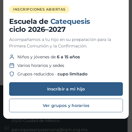
Hora inicio:
10:30 AM
INSCRIPCIONES ABIERTAS
Hora fin:
Escuela de
Catequesis
ciclo 2026–2027
Ubicación:
Parroquia San Josemaría
Acompañamos a tu hijo en su preparación para la
Primera Comunión y la Confirmación.
Niños y jóvenes de
6 a 15 años
Organizador:
Centro de formación
Varios horarios y sedes
Grupos reducidos ·
cupo limitado
Inscribir a mi hijo
Contacto
Ver grupos y horarios
Joaquín Gallo 101, Col. Santa Fe, Álvaro Obregón, C.P.
01210 Ciudad de México
parroquiasanjosemaria@isjm.org.mx