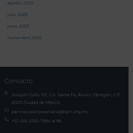
agosto 2023
julio 2023
junio 2023
noviembre 2020
Contacto
Joaquín Gallo 101, Col. Santa Fe, Álvaro Obregón, C.P.
01210 Ciudad de México
parroquiasanjosemaria@isjm.org.mx
+52 (55) 5292-7984 al 86