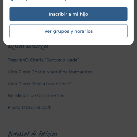
Buscar
Inscribir a mi hijo
Buscar
Ver grupos y horarios
Noticas recientes
TrascienD Charla “Santos o Nada”
Vida Plena Charla Magnifica Humanitas
Vida Plena “Hacia la santidad”
Bendición de Ornamentos
Fiesta Patronal 2026
Historial de Noticias