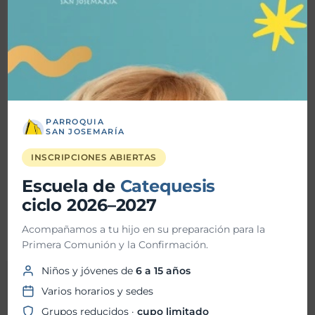
Josemaría
Altar de
Muertos
01-11-2026 @ 08:00
AM - 02-11-2026 @
PARROQUIA
08:00 PM
SAN JOSEMARÍA
Parroquia San
INSCRIPCIONES ABIERTAS
Josemaría
Escuela de
Catequesis
ciclo 2026–2027
Acompañamos a tu hijo en su preparación para la
Primera Comunión y la Confirmación.
Niños y jóvenes de
6 a 15 años
←
Event
Event siguiente
Varios horarios y sedes
anterior
→
Grupos reducidos ·
cupo limitado