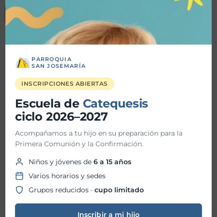
Registrarse a la carrera
PARROQUIA
Detalles
SAN JOSEMARÍA
INSCRIPCIONES ABIERTAS
Fecha inicio:
01-03-2025
Escuela de
Catequesis
Fecha fin:
28-03-2025
ciclo 2026–2027
Acompañamos a tu hijo en su preparación para la
Hora inicio:
Primera Comunión y la Confirmación.
Hora fin:
Niños y jóvenes de
6 a 15 años
Varios horarios y sedes
Grupos reducidos ·
cupo limitado
Ubicación:
Parroquia San Josemaría
Inscribir a mi hijo