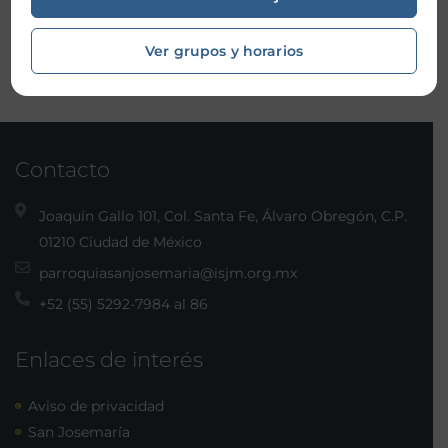
Organizador:
Centro de formación
Ver grupos y horarios
Contacto
Joaquín Gallo 101, Col. Santa Fe, Álvaro Obregón, C.P.
01210 Ciudad de México
parroquiasanjosemaria@isjm.org.mx
+52 (55) 5292-7984 al 86
Enlaces de interés
Aviso de privacidad
San Josemaría