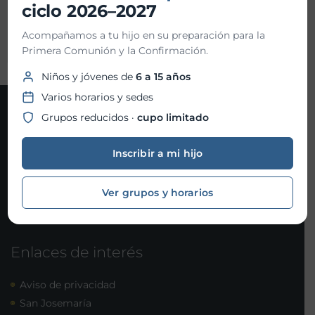
ciclo 2026–2027
Organizador:
Centro de formación
Acompañamos a tu hijo en su preparación para la
Primera Comunión y la Confirmación.
Niños y jóvenes de
6 a 15 años
Varios horarios y sedes
Contacto
Grupos reducidos ·
cupo limitado
Joaquín Gallo 101, Col. Santa Fe, Álvaro Obregón, C.P.
Inscribir a mi hijo
01210 Ciudad de México
parroquiasanjosemaria@isjm.org.mx
Ver grupos y horarios
+52 (55) 5292-7984 al 86
Enlaces de interés
Aviso de privacidad
San Josemaría