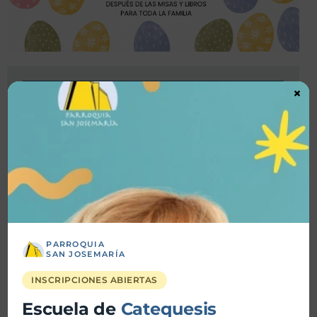
Detalles
×
Fecha inicio:
23-03-2025
Fecha fin:
23-03-2025
Hora inicio:
Hora fin:
PARROQUIA
SAN JOSEMARÍA
Ubicación:
Parroquia San Josemaría
INSCRIPCIONES ABIERTAS
Escuela de
Catequesis