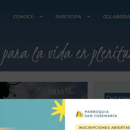
CONOCE
PARTICIPA
COLABOR
 para la vida en plenitu
Detalle
PARROQUIA
SAN JOSEMARÍA
INSCRIPCIONES ABIERTA