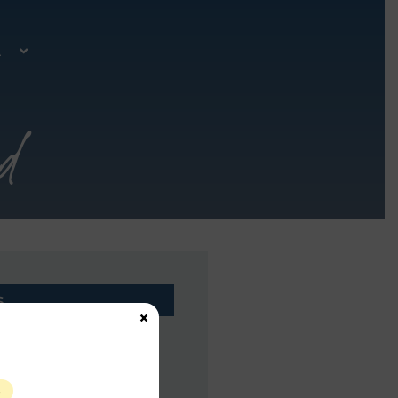
A
d
s
×
Fecha inicio:
12-06-2025
Fecha fin:
12-06-2025
S