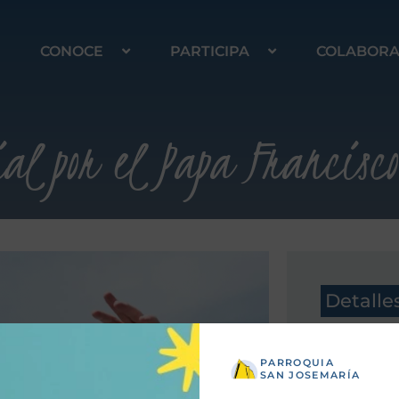
CONOCE
PARTICIPA
COLABOR
ial por el Papa Francisco
Detalle
PARROQUIA
SAN JOSEMARÍA