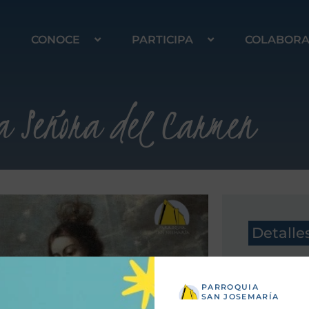
CONOCE
PARTICIPA
COLABOR
a Señora del Carmen
Detalle
PARROQUIA
SAN JOSEMARÍA