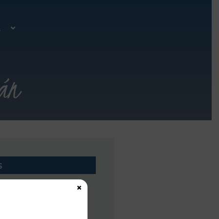
A
án
s
×
Fecha inicio:
10-04-2025
Fecha fin:
10-04-2025