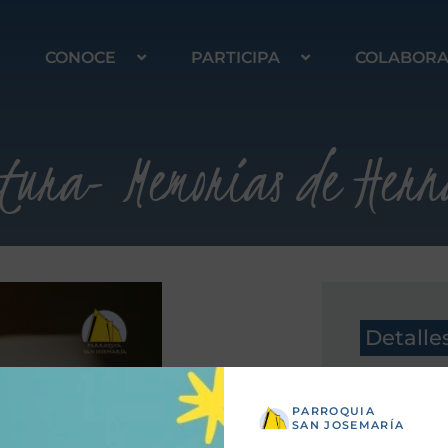
CONOCE
PARTICIPA
COLABOR
ctura- Memorias de Hern
Detalle
PARROQUIA
SAN JOSEMARÍA