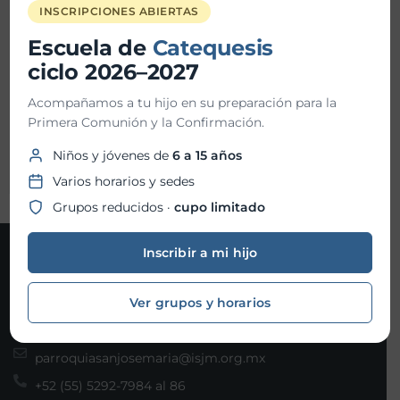
Hora fin:
INSCRIPCIONES ABIERTAS
Escuela de
Catequesis
Ubicación:
Parroquia San Josemaría
ciclo 2026–2027
Acompañamos a tu hijo en su preparación para la
Primera Comunión y la Confirmación.
Organizador:
Centro de formación
Niños y jóvenes de
6 a 15 años
Varios horarios y sedes
Grupos reducidos ·
cupo limitado
Inscribir a mi hijo
Contacto
Ver grupos y horarios
Joaquín Gallo 101, Col. Santa Fe, Álvaro Obregón, C.P.
01210 Ciudad de México
parroquiasanjosemaria@isjm.org.mx
+52 (55) 5292-7984 al 86