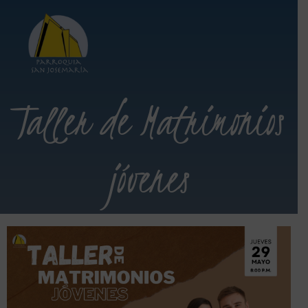
Taller de Matrimonios
jóvenes