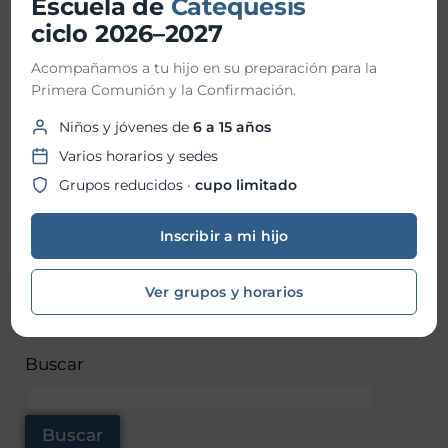
Escuela de
Catequesis
ciclo 2026–2027
Acompañamos a tu hijo en su preparación para la
Primera Comunión y la Confirmación.
Niños y jóvenes de
6 a 15 años
Fue un día lleno de emoción y gratitud,
Varios horarios y sedes
recordándonos la importancia del sacerdocio como
Grupos reducidos ·
cupo limitado
un don para la Iglesia y el mundo.
Inscribir a mi hijo
Ver grupos y horarios
←
Entrada
Entrada
anterior
siguiente
→
Buscar
Buscar