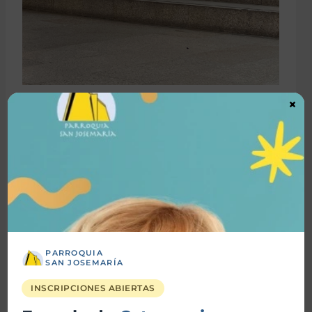
×
También se entregaron
estampas conmemorativas
,
en las que se incluía una oración especial para pedir
por
vocaciones sacerdotales y por la fidelidad de
todos los sacerdotes
.
PARROQUIA
SAN JOSEMARÍA
INSCRIPCIONES ABIERTAS