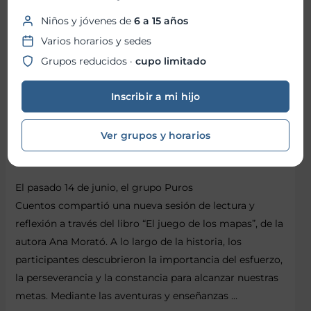
Niños y jóvenes de
6 a 15 años
Varios horarios y sedes
Grupos reducidos ·
cupo limitado
Inscribir a mi hijo
Puros Cuentos
Ver grupos y horarios
El pasado 14 de junio, el grupo Puros
Cuentos compartió una nueva sesión de lectura y
reflexión a través del libro “El juego de los mapas”, de la
autora Ana Morató. A lo largo de la historia, los
participantes descubrieron la importancia del esfuerzo,
la perseverancia y la constancia para alcanzar nuestras
metas. Mediante las aventuras y enseñanzas …