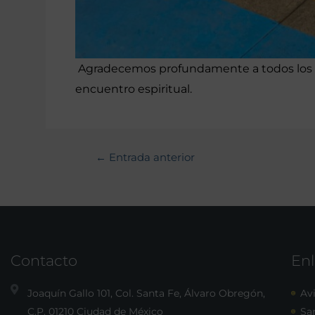
Agradecemos profundamente a todos los 
encuentro espiritual.
←
Entrada anterior
Contacto
Enl
Joaquín Gallo 101, Col. Santa Fe, Álvaro Obregón,
Avi
C.P. 01210 Ciudad de México
Sa