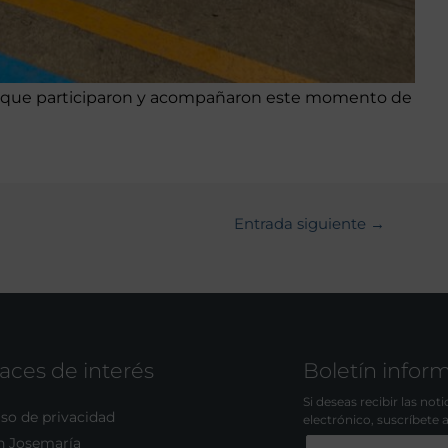
que participaron y acompañaron este momento de
Entrada siguiente
→
aces de interés
Boletín infor
Si deseas recibir las not
so de privacidad
electrónico, suscríbete 
n Josemaría