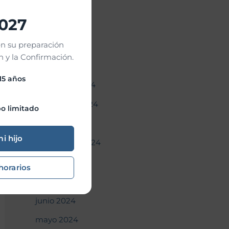
abril 2025
2027
marzo 2025
n su preparación
febrero 2025
 y la Confirmación.
enero 2025
 15 años
diciembre 2024
noviembre 2024
o limitado
octubre 2024
mi hijo
septiembre 2024
agosto 2024
horarios
julio 2024
junio 2024
mayo 2024