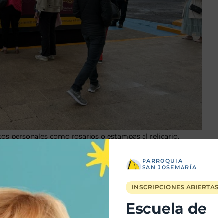
etos personales como rosarios o estampas al relicario,
s donativos reunidos serán destinados al cuidado de
PARROQUIA
SAN JOSEMARÍA
 la fe y recordar el llamado a la santidad en la vida
INSCRIPCIONES ABIERTA
Escuela de