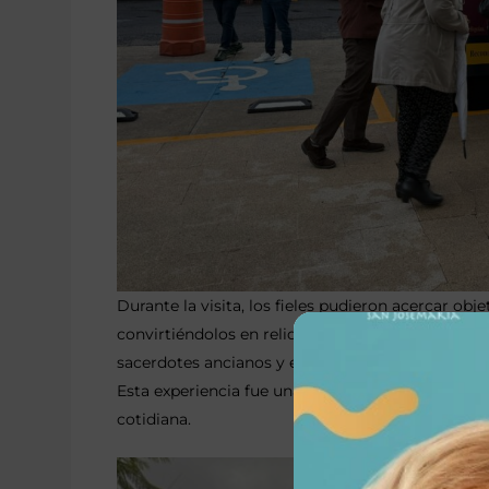
Durante la visita, los fieles pudieron acercar obj
convirtiéndolos en reliquias de tercer grado. Lo
sacerdotes ancianos y enfermos.
Esta experiencia fue una oportunidad para renovar
cotidiana.