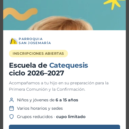
mayo 2026
abril 2026
marzo 2026
PARROQUIA
SAN JOSEMARÍA
febrero 2026
INSCRIPCIONES ABIERTAS
enero 2026
Escuela de
Catequesis
diciembre 2025
ciclo 2026–2027
noviembre 2025
Acompañamos a tu hijo en su preparación para la
octubre 2025
Primera Comunión y la Confirmación.
Niños y jóvenes de
6 a 15 años
septiembre 2025
Varios horarios y sedes
agosto 2025
Grupos reducidos ·
cupo limitado
julio 2025