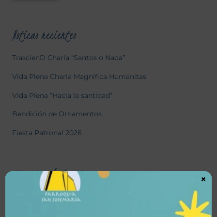
Noticas recientes
TrascienD Charla “Santos o Nada”
Vida Plena Charla Magnifica Humanitas
Vida Plena “Hacia la santidad”
Bendición de Ornamentos
Fiesta Patronal 2026
Historial de Noticias
×
julio 2026
junio 2026