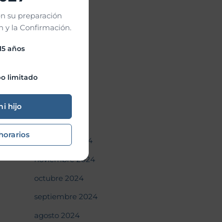
julio 2025
n su preparación
 y la Confirmación.
junio 2025
mayo 2025
 15 años
abril 2025
o limitado
marzo 2025
febrero 2025
mi hijo
enero 2025
horarios
diciembre 2024
noviembre 2024
octubre 2024
septiembre 2024
agosto 2024