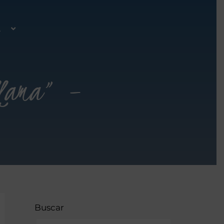
A
 llama” –
Buscar