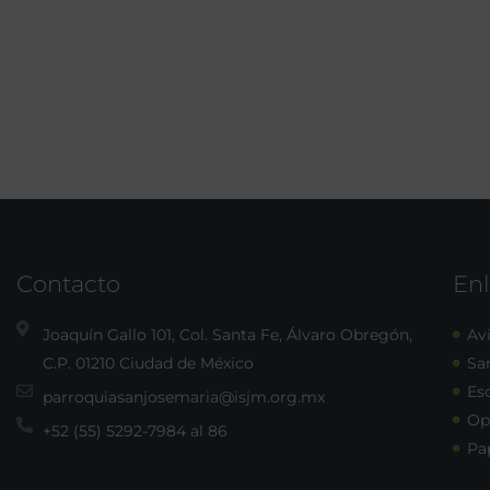
Contacto
Enl
Joaquín Gallo 101, Col. Santa Fe, Álvaro Obregón,
Avi
C.P. 01210 Ciudad de México
Sa
Esc
parroquiasanjosemaria@isjm.org.mx
Op
+52 (55) 5292-7984 al 86
Pa