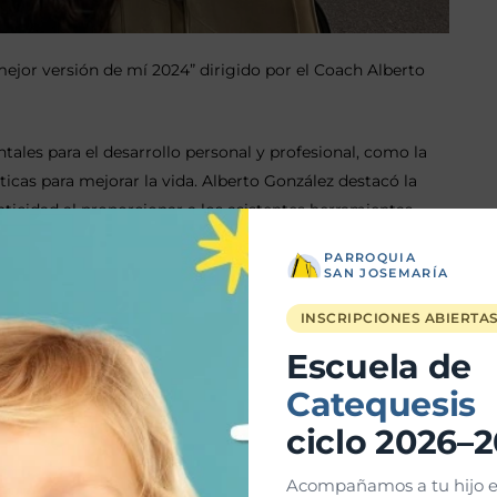
a mejor versión de mí 2024” dirigido por el Coach Alberto
tales para el desarrollo personal y profesional, como la
cticas para mejorar la vida. Alberto González destacó la
ticidad al proporcionar a los asistentes herramientas
s y cultivar una mentalidad positiva. Además, motivó a los
PARROQUIA
e sus fracasos, ofreciendo una guía detallada para la
SAN JOSEMARÍA
 promover una vida más plena y satisfactoria.
INSCRIPCIONES ABIERTA
Escuela de
Catequesis
ciclo 2026–
Acompañamos a tu hijo e