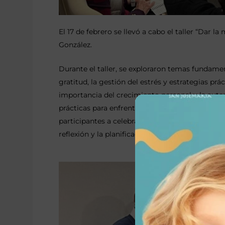
El 17 de febrero se llevó a cabo el taller “Dar l
González.
Durante el taller, se exploraron temas fundamen
gratitud, la gestión del estrés y estrategias prá
importancia del crecimiento personal y la auten
prácticas para enfrentar los desafíos cotidiano
participantes a celebrar sus logros y aprender d
reflexión y la planificación, con el objetivo de