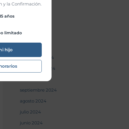
mayo 2025
 y la Confirmación.
abril 2025
 15 años
marzo 2025
o limitado
febrero 2025
enero 2025
mi hijo
diciembre 2024
horarios
noviembre 2024
octubre 2024
septiembre 2024
agosto 2024
julio 2024
junio 2024