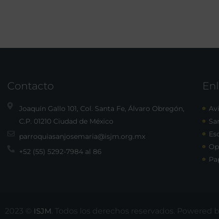
Contacto
Enl
Joaquín Gallo 101, Col. Santa Fe, Álvaro Obregón,
Avi
C.P. 01210 Ciudad de México
Sa
Esc
parroquiasanjosemaria@isjm.org.mx
Op
+52 (55) 5292-7984 al 86
Pa
2023 ©
ISJM
. Todos los derechos reservados. Powered 