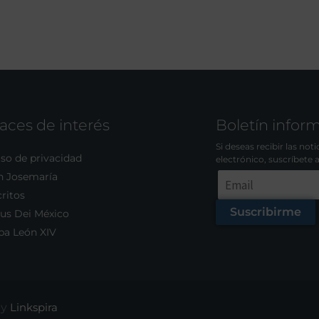
aces de interés
Boletín infor
Si deseas recibir las not
so de privacidad
electrónico, suscríbete 
n Josemaría
ritos
Suscribirme
us Dei México
pa León XIV
by
Linkspira