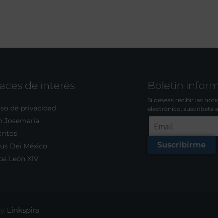
aces de interés
Boletín infor
Si deseas recibir las not
so de privacidad
electrónico, suscríbete 
n Josemaría
ritos
Suscribirme
us Dei México
pa León XIV
by
Linkspira