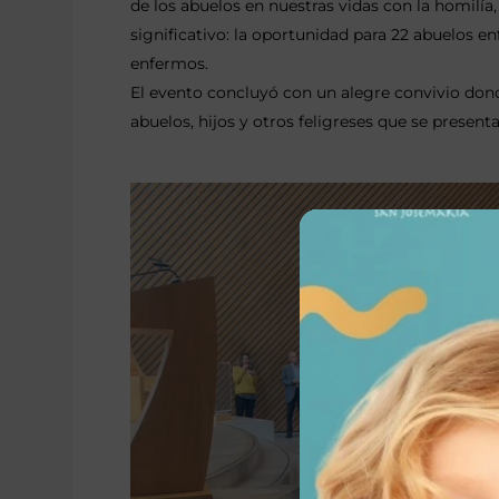
de los abuelos en nuestras vidas con la homilí
significativo: la oportunidad para 22 abuelos e
enfermos.
El evento concluyó con un alegre convivio donde
abuelos, hijos y otros feligreses que se present