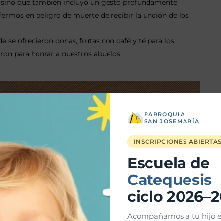
a, sino que también incluyó un gesto profundamente
nfermos en peligro de muerte de recibir la unción de los
 se ofrecieron donas, frutas con café y té para los
aron para honrar a nuestros abuelos.
PARROQUIA
SAN JOSEMARÍA
INSCRIPCIONES ABIERTA
Escuela de
Catequesis
ciclo 2026–
Acompañamos a tu hijo e