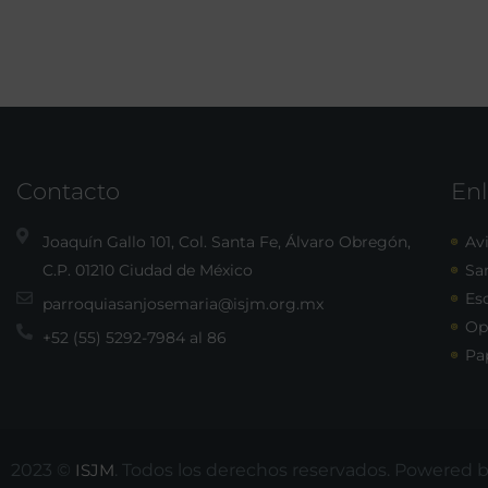
Contacto
Enl
Joaquín Gallo 101, Col. Santa Fe, Álvaro Obregón,
Avi
C.P. 01210 Ciudad de México
Sa
Esc
parroquiasanjosemaria@isjm.org.mx
Op
+52 (55) 5292-7984 al 86
Pa
2023 ©
ISJM
. Todos los derechos reservados. Powered 