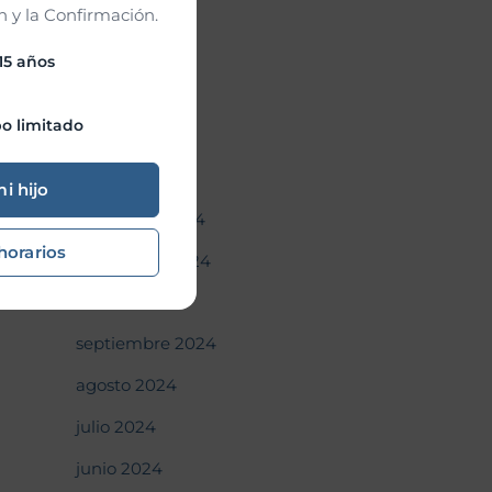
mayo 2025
 y la Confirmación.
abril 2025
 15 años
marzo 2025
o limitado
febrero 2025
enero 2025
mi hijo
diciembre 2024
horarios
noviembre 2024
octubre 2024
septiembre 2024
agosto 2024
julio 2024
junio 2024