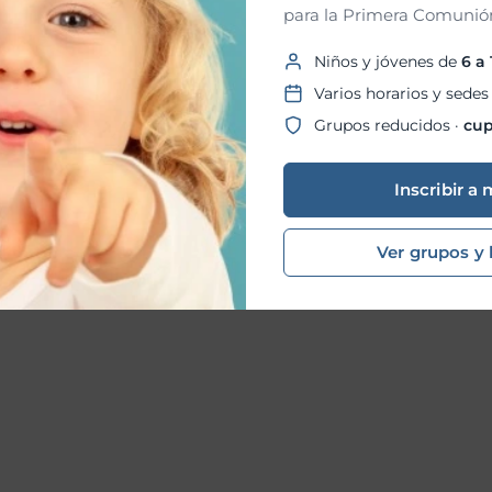
para la Primera Comunión
Niños y jóvenes de
6 a
Varios horarios y sedes
Grupos reducidos ·
cup
Inscribir a 
Entrada siguiente
→
Ver grupos y 