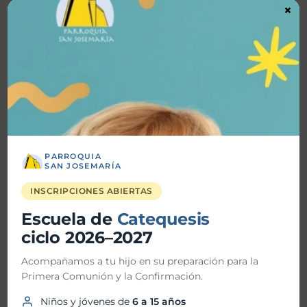
×
←
Entrada
Entrada
anterior
siguiente
→
Buscar
Buscar
PARROQUIA
SAN JOSEMARÍA
Noticas recientes
INSCRIPCIONES ABIERTAS
TrascienD Charla “Santos o Nada”
Escuela de
Catequesis
ciclo 2026–2027
Vida Plena Charla Magnifica Humanitas
Acompañamos a tu hijo en su preparación para la
Vida Plena “Hacia la santidad”
Primera Comunión y la Confirmación.
Bendición de Ornamentos
Niños y jóvenes de
6 a 15 años