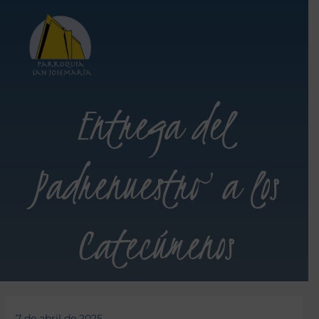
Entrega del
Padrenuestro a los
Catecúmenos
7 de abril de 2025