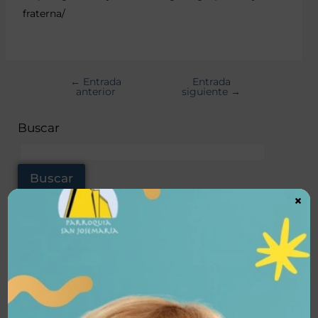
fraterna/
←
Entrada
Entrada
anterior
siguiente
→
Buscar
Buscar
×
Noticas recientes
TrascienD Charla “Santos o Nada”
Vida Plena Charla Magnifica Humanitas