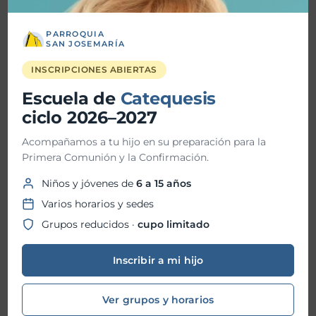
Vida Plena “Hacia la santidad”
PARROQUIA
Bendición de Ornamentos
SAN JOSEMARÍA
INSCRIPCIONES ABIERTAS
Fiesta Patronal 2026
Escuela de
Catequesis
ciclo 2026–2027
Historial de Noticias
Acompañamos a tu hijo en su preparación para la
Primera Comunión y la Confirmación.
julio 2026
Niños y jóvenes de
6 a 15 años
junio 2026
Varios horarios y sedes
mayo 2026
Grupos reducidos ·
cupo limitado
abril 2026
Inscribir a mi hijo
marzo 2026
Ver grupos y horarios
febrero 2026