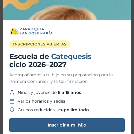
abril 2026
marzo 2026
febrero 2026
PARROQUIA
SAN JOSEMARÍA
enero 2026
INSCRIPCIONES ABIERTAS
diciembre 2025
Escuela de
Catequesis
noviembre 2025
ciclo 2026–2027
octubre 2025
Acompañamos a tu hijo en su preparación para la
septiembre 2025
Primera Comunión y la Confirmación.
Niños y jóvenes de
6 a 15 años
agosto 2025
Varios horarios y sedes
julio 2025
Grupos reducidos ·
cupo limitado
junio 2025
Inscribir a mi hijo
mayo 2025