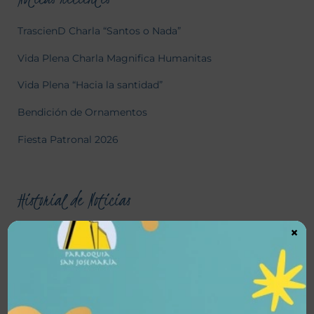
TrascienD Charla “Santos o Nada”
Vida Plena Charla Magnifica Humanitas
Vida Plena “Hacia la santidad”
Bendición de Ornamentos
Fiesta Patronal 2026
Historial de Noticias
×
julio 2026
junio 2026
mayo 2026