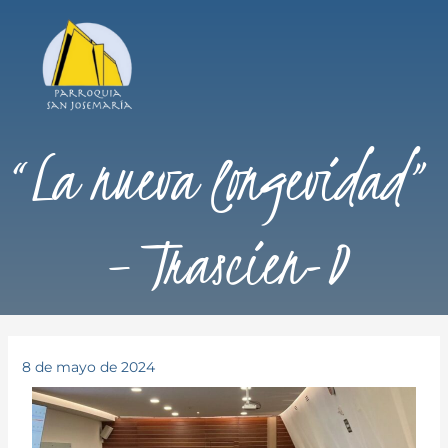
“La nueva longevidad”
– Trascien-D
8 de mayo de 2024