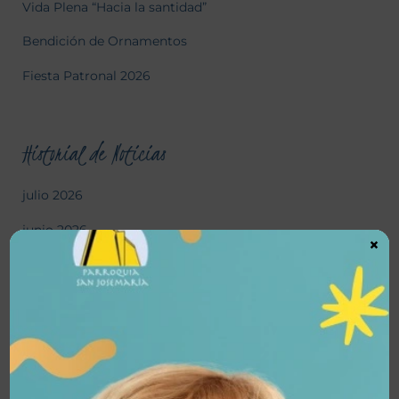
Vida Plena “Hacia la santidad”
Bendición de Ornamentos
Fiesta Patronal 2026
Historial de Noticias
julio 2026
junio 2026
×
mayo 2026
abril 2026
marzo 2026
febrero 2026