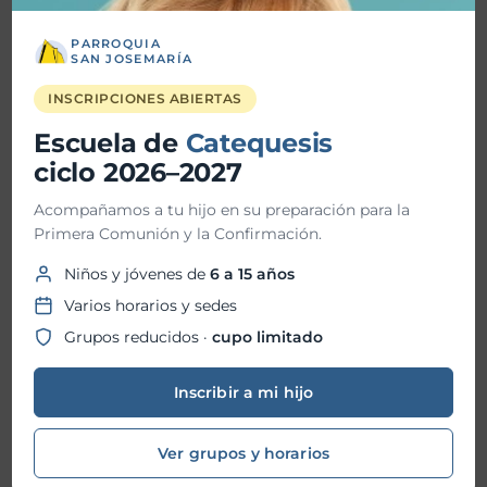
enero 2026
diciembre 2025
PARROQUIA
SAN JOSEMARÍA
noviembre 2025
INSCRIPCIONES ABIERTAS
octubre 2025
Escuela de
Catequesis
ciclo 2026–2027
septiembre 2025
Acompañamos a tu hijo en su preparación para la
agosto 2025
Primera Comunión y la Confirmación.
julio 2025
Niños y jóvenes de
6 a 15 años
junio 2025
Varios horarios y sedes
Grupos reducidos ·
cupo limitado
mayo 2025
abril 2025
Inscribir a mi hijo
marzo 2025
Ver grupos y horarios
febrero 2025