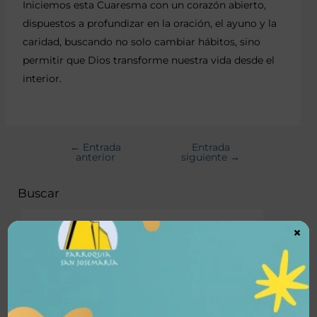
Iniciemos esta Cuaresma con un corazón abierto,
dispuestos a profundizar en la oración, el ayuno y la
caridad, buscando no solo cambiar hábitos, sino
permitir que Dios transforme nuestra vida desde el
interior.
←
Entrada
Entrada
anterior
siguiente
→
Buscar
×
Buscar
Noticas recientes