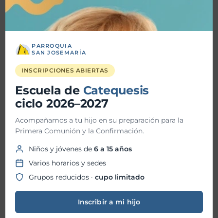
TrascienD Charla “Santos o Nada”
Vida Plena Charla Magnifica Humanitas
PARROQUIA
SAN JOSEMARÍA
Vida Plena “Hacia la santidad”
INSCRIPCIONES ABIERTAS
Bendición de Ornamentos
Escuela de
Catequesis
Fiesta Patronal 2026
ciclo 2026–2027
Acompañamos a tu hijo en su preparación para la
Primera Comunión y la Confirmación.
Historial de Noticias
Niños y jóvenes de
6 a 15 años
julio 2026
Varios horarios y sedes
Grupos reducidos ·
cupo limitado
junio 2026
mayo 2026
Inscribir a mi hijo
abril 2026