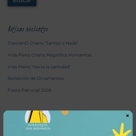
Buscar
Noticas recientes
TrascienD Charla “Santos o Nada”
Vida Plena Charla Magnifica Humanitas
Vida Plena “Hacia la santidad”
Bendición de Ornamentos
Fiesta Patronal 2026
Historial de Noticias
×
julio 2026