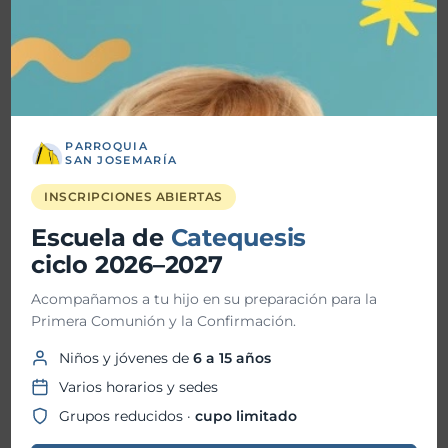
junio 2026
mayo 2026
abril 2026
marzo 2026
PARROQUIA
SAN JOSEMARÍA
febrero 2026
INSCRIPCIONES ABIERTAS
enero 2026
Escuela de
Catequesis
diciembre 2025
ciclo 2026–2027
noviembre 2025
Acompañamos a tu hijo en su preparación para la
Primera Comunión y la Confirmación.
octubre 2025
Niños y jóvenes de
6 a 15 años
septiembre 2025
Varios horarios y sedes
agosto 2025
Grupos reducidos ·
cupo limitado
julio 2025