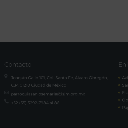
Contacto
Enl
Joaquín Gallo 101, Col. Santa Fe, Álvaro Obregón,
Avi
C.P. 01210 Ciudad de México
Sa
Esc
parroquiasanjosemaria@isjm.org.mx
Op
+52 (55) 5292-7984 al 86
Pa