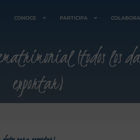
CONOCE
PARTICIPA
COLABOR
matrimonial (todos los da
exportar)
s datos para exportar)