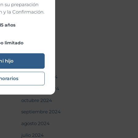
n su preparación
junio 2025
 y la Confirmación.
mayo 2025
 15 años
abril 2025
marzo 2025
o limitado
febrero 2025
mi hijo
enero 2025
diciembre 2024
horarios
noviembre 2024
octubre 2024
septiembre 2024
agosto 2024
julio 2024