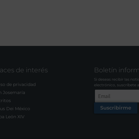
aces de interés
Boletín infor
Si deseas recibir las not
so de privacidad
electrónico, suscríbete 
n Josemaría
ritos
Suscribirme
us Dei México
pa León XIV