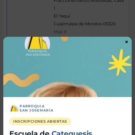
Fraccionamiento Arboledas, Casa
1
El Yaqui
Cuajimalpa de Morelos 05320
Map It
(554) 062-4984
×
(554) 062-4984
Jesús Rafael Marcano Arias
Católica
Ingeniero Químico
Consultor
marcanoarias@gmail.com
(554) 949-0577
PARROQUIA
SAN JOSEMARÍA
INSCRIPCIONES ABIERTAS
Ezequiel Claret Marcano
Escuela de
Catequesis