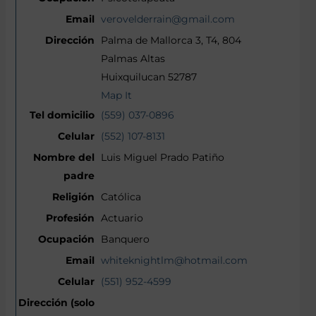
verovelderrain@gmail.com
Palma de Mallorca 3, T4, 804
Palmas Altas
Huixquilucan 52787
Map It
(559) 037-0896
(552) 107-8131
Luis Miguel Prado Patiño
Católica
Actuario
Banquero
whiteknightlm@hotmail.com
(551) 952-4599