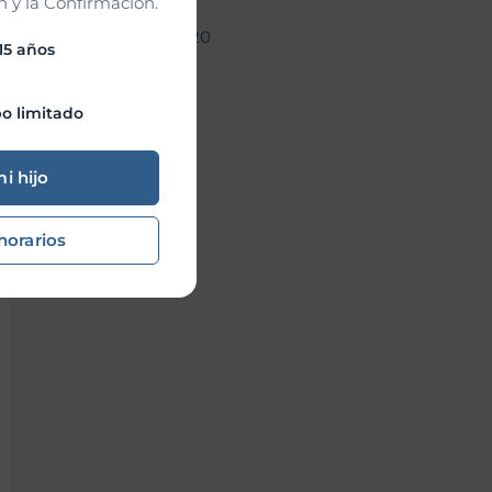
 y la Confirmación.
noviembre 2020
 15 años
o limitado
mi hijo
horarios