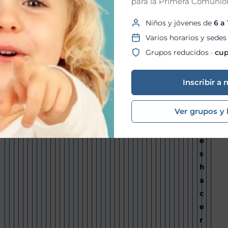
para la Primera Comunión
e
n
Niños y jóvenes de
6 a
t
Varios horarios y sedes
o
Grupos reducidos ·
cup
n
o
Inscribir a 
p
u
Ver grupos y 
e
d
e
s
h
a
c
e
r