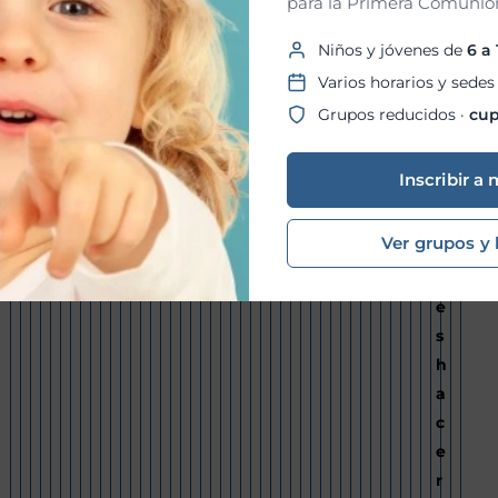
para la Primera Comunión
e
n
Niños y jóvenes de
6 a
t
Varios horarios y sedes
o
Grupos reducidos ·
cup
n
o
Inscribir a 
p
u
Ver grupos y 
e
d
e
s
h
a
c
e
r