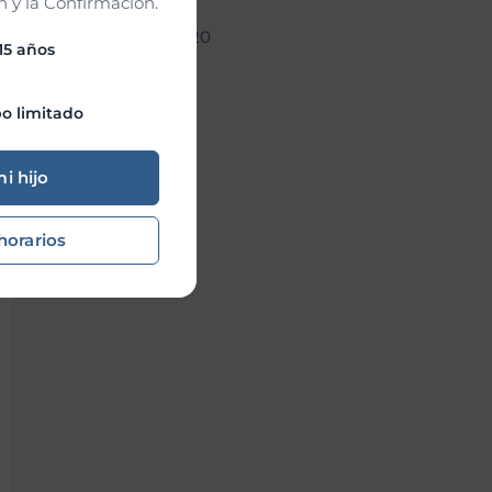
 y la Confirmación.
noviembre 2020
 15 años
o limitado
mi hijo
horarios