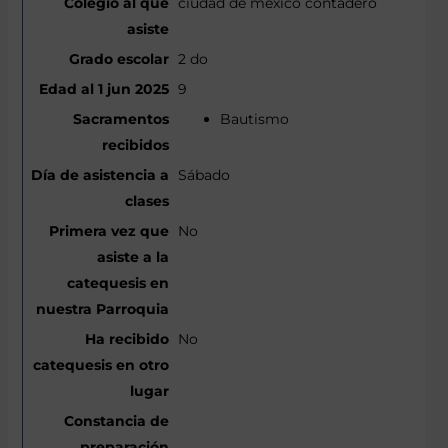
ciudad de mexico contadero
2 do
9
Bautismo
Sábado
No
No