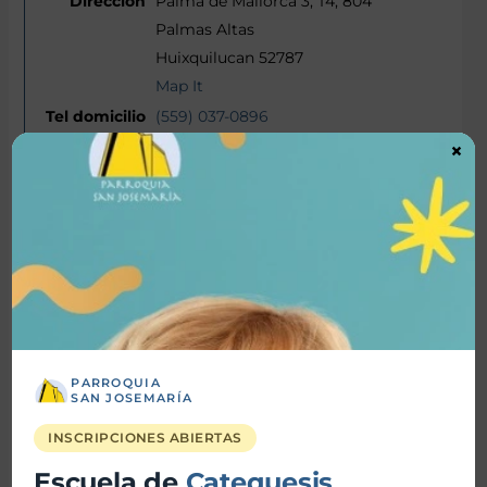
Palma de Mallorca 3, T4, 804
Palmas Altas
Huixquilucan 52787
Map It
(559) 037-0896
×
(552) 107-8131
Luis Miguel Prado Patiño
Católica
Actuario
Banquero
whiteknightlm@hotmail.com
(551) 952-4599
PARROQUIA
SAN JOSEMARÍA
INSCRIPCIONES ABIERTAS
Isabel Prado Velderrain
Escuela de
Catequesis