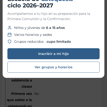
ciclo 2026–2027
13/09/2013
Acompañamos a tu hijo en su preparación para la
Primera Comunión y la Confirmación.
The Wingate School
Niños y jóvenes de
6 a 15 años
Varios horarios y sedes
5° Primaria
Grupos reducidos ·
cupo limitado
11
Inscribir a mi hijo
Bautismo
Primera Comunión
Ver grupos y horarios
Martes
No