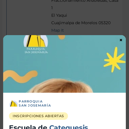
Fraccionamiento Arboledas, Casa
1
El Yaqui
Cuajimalpa de Morelos 05320
Map It
(554) 062-4984
×
(554) 062-4984
Jesús Rafael Marcano Arias
Católica
Ingeniero Químico
Consultor
marcanoarias@gmail.com
(554) 949-0577
PARROQUIA
SAN JOSEMARÍA
INSCRIPCIONES ABIERTAS
Ezequiel Claret Marcano
Escuela de
Catequesis