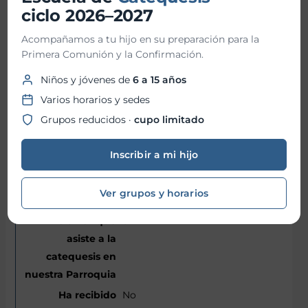
Fernández
ciclo 2026–2027
15/08/2017
Acompañamos a tu hijo en su preparación para la
Primera Comunión y la Confirmación.
Eton
Niños y jóvenes de
6 a 15 años
Varios horarios y sedes
Segundo
Grupos reducidos ·
cupo limitado
7
Bautismo
Inscribir a mi hijo
Martes
Ver grupos y horarios
Sí
No