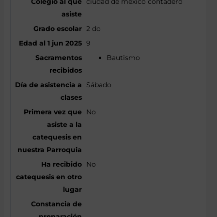
ciudad de mexico contadero
2 do
9
Bautismo
Sábado
No
No