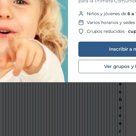
para la Primera Comunión
e
n
Niños y jóvenes de
6 a
t
Varios horarios y sedes
o
Grupos reducidos ·
cup
n
o
Inscribir a 
p
u
Ver grupos y 
e
d
e
s
h
a
c
e
r