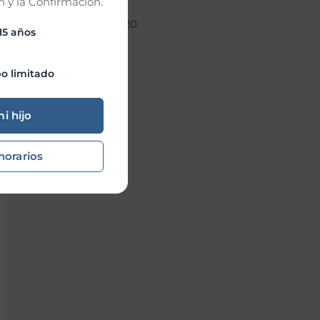
 y la Confirmación.
noviembre 2020
 15 años
o limitado
mi hijo
horarios