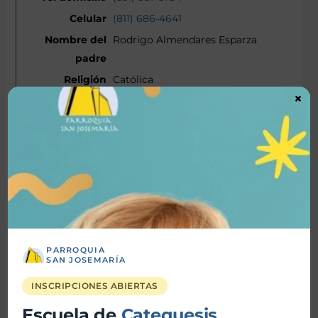
(811) 686-4641
Rodrigo Almendares Esparza
Católica
×
IIS
Ingeniero
almendaresrodrigo@yahoo.com.mx
(811) 622-9088
Maite Almendares Serna
PARROQUIA
SAN JOSEMARÍA
24/01/2014
INSCRIPCIONES ABIERTAS
Tomás Moro Maguey
Escuela de
Catequesis