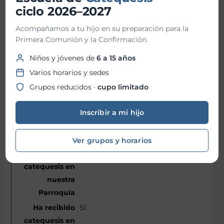
ciclo 2026–2027
5°
Acompañamos a tu hijo en su preparación para la
11
Primera Comunión y la Confirmación.
Niños y jóvenes de
6 a 15 años
Bautismo
Varios horarios y sedes
Primera Comunión
Grupos reducidos ·
cupo limitado
Confirmación
Inscribir a mi hijo
Martes
Ver grupos y horarios
Sí
Sí