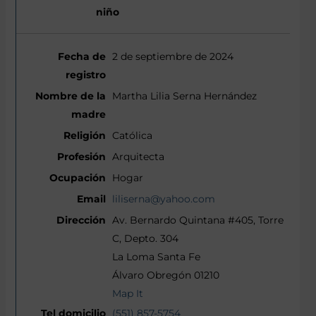
2 de septiembre de 2024
Martha Lilia Serna Hernández
Católica
Arquitecta
Hogar
liliserna@yahoo.com
Av. Bernardo Quintana #405, Torre
C, Depto. 304
La Loma Santa Fe
Álvaro Obregón 01210
Map It
(551) 857-5754