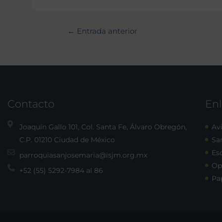
←
Entrada anterior
Contacto
Enl
Joaquín Gallo 101, Col. Santa Fe, Álvaro Obregón,
Avi
C.P. 01210 Ciudad de México
Sa
Esc
parroquiasanjosemaria@isjm.org.mx
Op
+52 (55) 5292-7984 al 86
Pa