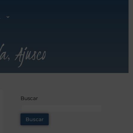
A
a, Ajusco
Buscar
Buscar