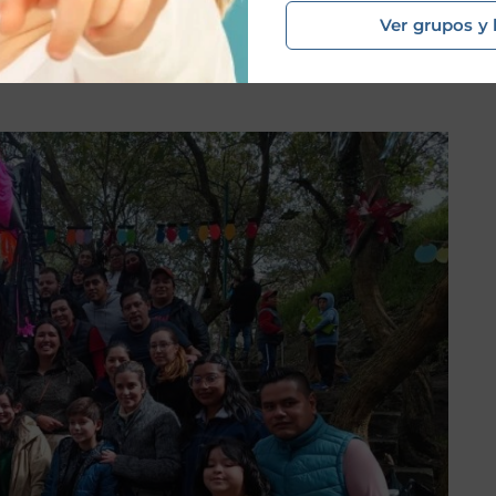
uyeron más de 250 juguetes y 218 bolsitas de dulces.
La
Ver grupos y 
rega un momento inolvidable tanto para los niños como