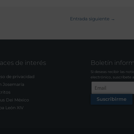
Entrada siguiente
→
aces de interés
Boletín infor
Si deseas recibir las not
so de privacidad
electrónico, suscríbete 
n Josemaría
ritos
Suscribirme
us Dei México
pa León XIV