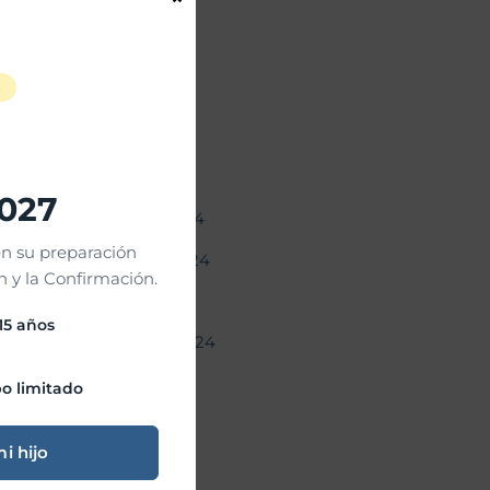
mayo 2025
abril 2025
S
marzo 2025
febrero 2025
enero 2025
2027
diciembre 2024
n su preparación
noviembre 2024
 y la Confirmación.
octubre 2024
 15 años
septiembre 2024
agosto 2024
o limitado
julio 2024
mi hijo
junio 2024