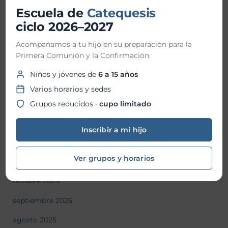
julio 2026
Escuela de
Catequesis
junio 2026
ciclo 2026–2027
mayo 2026
Acompañamos a tu hijo en su preparación para la
Primera Comunión y la Confirmación.
abril 2026
Niños y jóvenes de
6 a 15 años
marzo 2026
Varios horarios y sedes
febrero 2026
Grupos reducidos ·
cupo limitado
enero 2026
Inscribir a mi hijo
diciembre 2025
Ver grupos y horarios
noviembre 2025
octubre 2025
septiembre 2025
agosto 2025