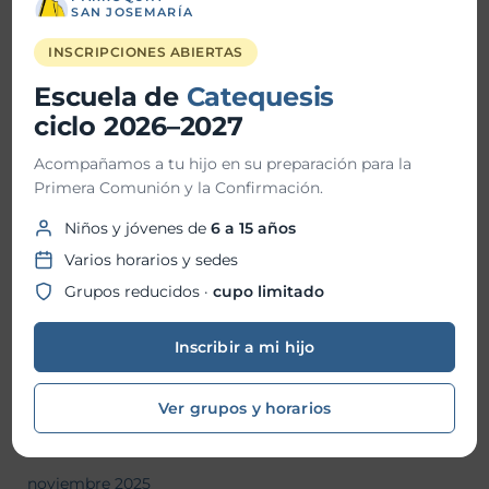
SAN JOSEMARÍA
INSCRIPCIONES ABIERTAS
Historial de Noticias
Escuela de
Catequesis
ciclo 2026–2027
julio 2026
Acompañamos a tu hijo en su preparación para la
junio 2026
Primera Comunión y la Confirmación.
Niños y jóvenes de
6 a 15 años
mayo 2026
Varios horarios y sedes
abril 2026
Grupos reducidos ·
cupo limitado
marzo 2026
Inscribir a mi hijo
febrero 2026
enero 2026
Ver grupos y horarios
diciembre 2025
noviembre 2025