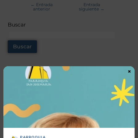
←
Entrada
Entrada
anterior
siguiente
→
Buscar
Buscar
×
Noticas recientes
TrascienD Charla “Santos o Nada”
Vida Plena Charla Magnifica Humanitas
Vida Plena “Hacia la santidad”
Bendición de Ornamentos
PARROQUIA
Fiesta Patronal 2026