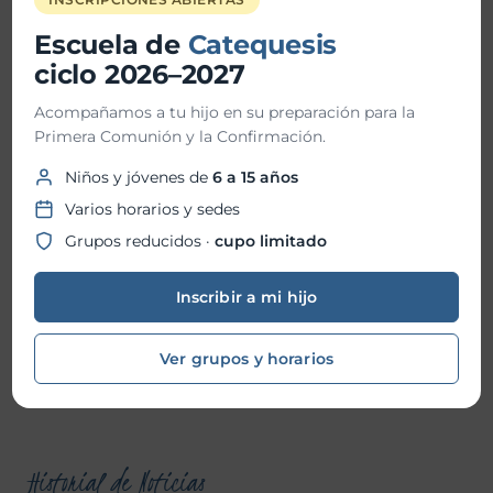
Escuela de
Catequesis
Buscar
ciclo 2026–2027
Acompañamos a tu hijo en su preparación para la
Primera Comunión y la Confirmación.
Noticas recientes
Niños y jóvenes de
6 a 15 años
Varios horarios y sedes
TrascienD Charla “Santos o Nada”
Grupos reducidos ·
cupo limitado
Vida Plena Charla Magnifica Humanitas
Inscribir a mi hijo
Vida Plena “Hacia la santidad”
Bendición de Ornamentos
Ver grupos y horarios
Fiesta Patronal 2026
Historial de Noticias