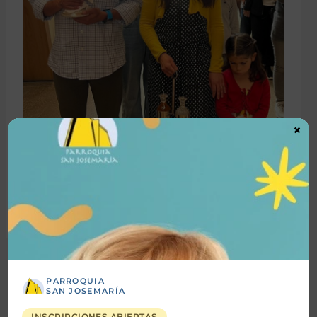
×
←
Entrada
Entrada
anterior
siguiente
→
PARROQUIA
SAN JOSEMARÍA
Buscar
INSCRIPCIONES ABIERTAS