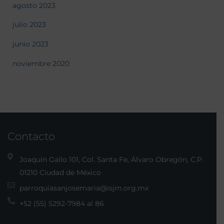
agosto 2023
julio 2023
junio 2023
noviembre 2020
Contacto
Joaquín Gallo 101, Col. Santa Fe, Álvaro Obregón, C.P.
01210 Ciudad de México
parroquiasanjosemaria@isjm.org.mx
+52 (55) 5292-7984 al 86