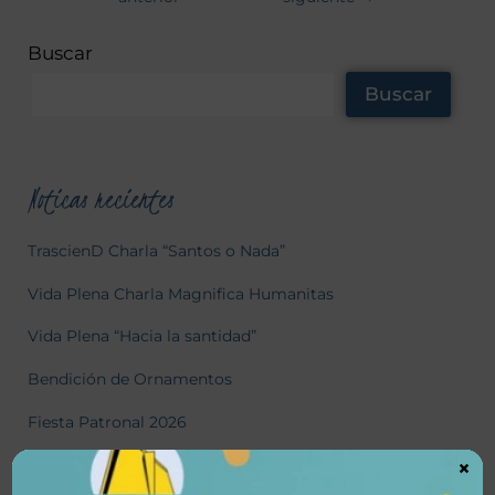
Buscar
Buscar
Noticas recientes
TrascienD Charla “Santos o Nada”
Vida Plena Charla Magnifica Humanitas
Vida Plena “Hacia la santidad”
Bendición de Ornamentos
Fiesta Patronal 2026
×