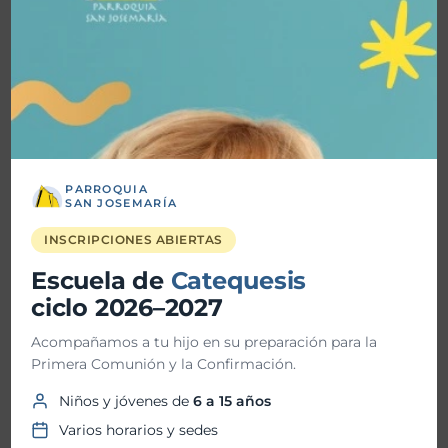
Historial de Noticias
julio 2026
junio 2026
mayo 2026
abril 2026
PARROQUIA
SAN JOSEMARÍA
marzo 2026
INSCRIPCIONES ABIERTAS
febrero 2026
Escuela de
Catequesis
enero 2026
ciclo 2026–2027
diciembre 2025
Acompañamos a tu hijo en su preparación para la
Primera Comunión y la Confirmación.
noviembre 2025
Niños y jóvenes de
6 a 15 años
octubre 2025
Varios horarios y sedes