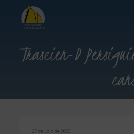
Trascien-D Persigui
can
27 de julio de 2025