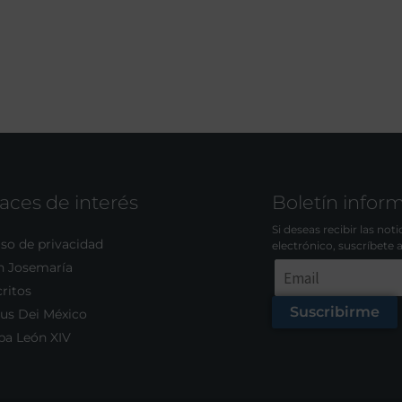
aces de interés
Boletín infor
Si deseas recibir las not
so de privacidad
electrónico, suscríbete 
n Josemaría
ritos
Suscribirme
us Dei México
pa León XIV