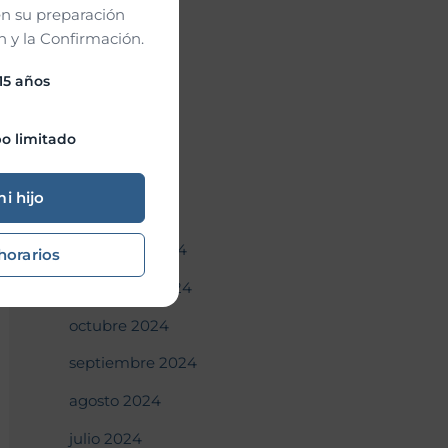
n su preparación
junio 2025
 y la Confirmación.
mayo 2025
 15 años
abril 2025
marzo 2025
o limitado
febrero 2025
mi hijo
enero 2025
diciembre 2024
horarios
noviembre 2024
octubre 2024
septiembre 2024
agosto 2024
julio 2024