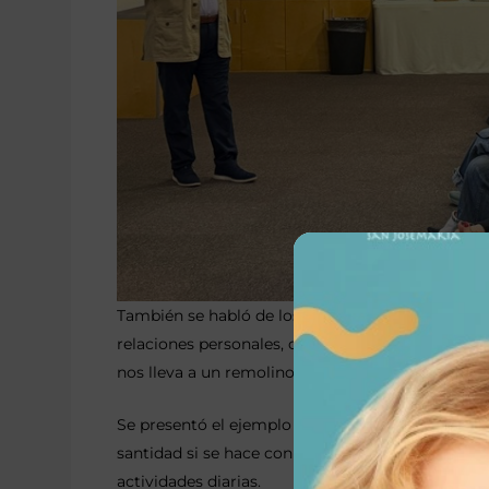
También se habló de los efectos del exceso de tr
relaciones personales, causar conflictos familiares
nos lleva a un remolino que nos hunde poco a po
Se presentó el ejemplo de San Josemaría quien 
santidad si se hace con amor y ofreciendo todo a 
actividades diarias.