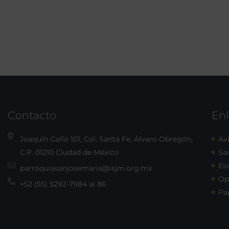
Contacto
Enl
Joaquín Gallo 101, Col. Santa Fe, Álvaro Obregón,
Avi
C.P. 01210 Ciudad de México
Sa
Esc
parroquiasanjosemaria@isjm.org.mx
Op
+52 (55) 5292-7984 al 86
Pa