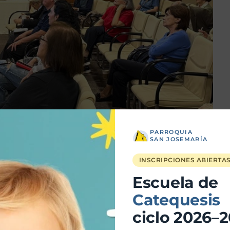
PARROQUIA
SAN JOSEMARÍA
abajo: puede provocar desgaste emocional, afectar nuestras
INSCRIPCIONES ABIERTA
 y alejarnos de lo espiritual y social. Ignorar el cansancio
co, sin que lo notemos.
Escuela de
Catequesis
enseñaba que el trabajo bien hecho puede ser un camino de
ciclo 2026–
Dios. Su visión nos invita a dar sentido a nuestras