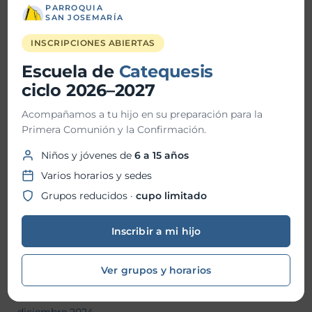
PARROQUIA
noviembre 2025
SAN JOSEMARÍA
octubre 2025
INSCRIPCIONES ABIERTAS
Escuela de
Catequesis
septiembre 2025
ciclo 2026–2027
agosto 2025
Acompañamos a tu hijo en su preparación para la
julio 2025
Primera Comunión y la Confirmación.
junio 2025
Niños y jóvenes de
6 a 15 años
Varios horarios y sedes
mayo 2025
Grupos reducidos ·
cupo limitado
abril 2025
Inscribir a mi hijo
marzo 2025
febrero 2025
Ver grupos y horarios
enero 2025