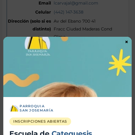
lcarvajal@gmail.com
(442) 147-3638
Av del Ebano 700 41
Fracc Ciudad Maderas Cond
Olmo
×
El Marques, Queretaro 76246
Map It
Luis Emiliano Carvajal Rodriguez
06/12/2013
Colegio Anglo Americano Santa
Fe
PARROQUIA
SAN JOSEMARÍA
6 Primaria
11
INSCRIPCIONES ABIERTAS
Bautismo
Escuela de
Catequesis