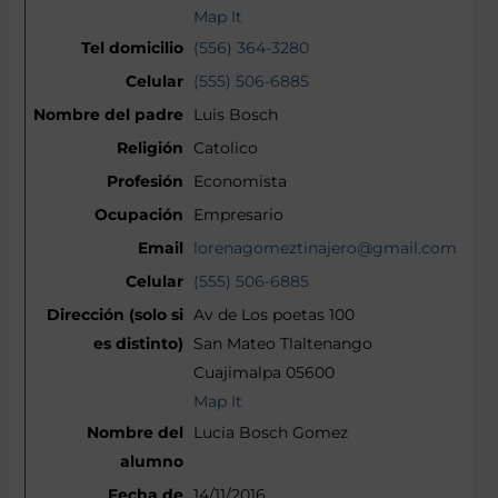
Map It
(556) 364-3280
(555) 506-6885
Luis Bosch
Catolico
Economista
Empresario
lorenagomeztinajero@gmail.com
(555) 506-6885
Av de Los poetas 100
San Mateo Tlaltenango
Cuajimalpa 05600
Map It
Lucia Bosch Gomez
14/11/2016