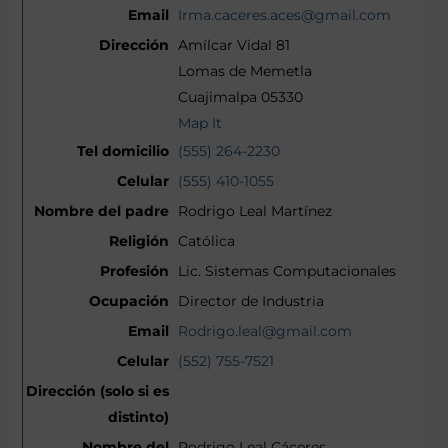
Irma.caceres.aces@gmail.com
Amílcar Vidal 81
Lomas de Memetla
Cuajimalpa 05330
Map It
(555) 264-2230
(555) 410-1055
Rodrigo Leal Martínez
Católica
Lic. Sistemas Computacionales
Director de Industria
Rodrigo.leal@gmail.com
(552) 755-7521
Rodrigo Leal Cáceres