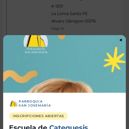
A 1201
La Loma Santa FE
Alvaro Obregon 01376
Map It
(563) 031-1611
×
(563) 031-1611
Nicolas Lopez Marti
Catolica
Licenciado en Administracion
Sr. Dir. Marketing
nicolopezmarti@yahoo.com.ar
(562) 567-2358
PARROQUIA
SAN JOSEMARÍA
INSCRIPCIONES ABIERTAS
Juana Lopez Marti Henrique
Escuela de
Catequesis