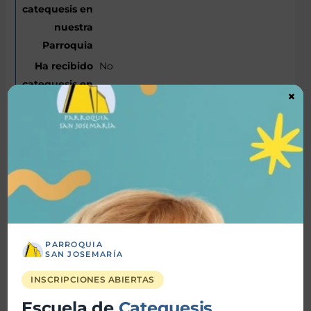
No
×
Bautismo-CBE001.pdf
Comunion-CBE002.pdf
PARROQUIA
SAN JOSEMARÍA
INSCRIPCIONES ABIERTAS
BEEC130122MDFNLCA6.pdf
Escuela de
Catequesis