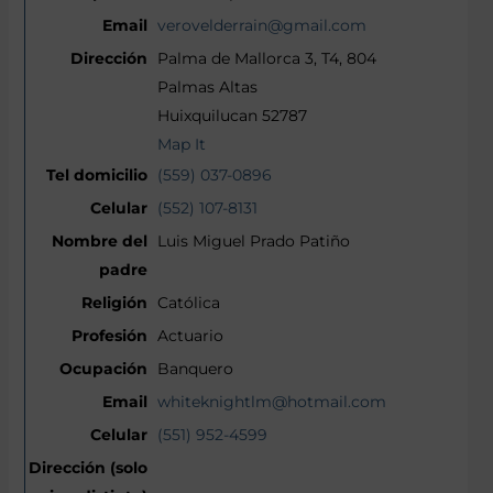
verovelderrain@gmail.com
Palma de Mallorca 3, T4, 804
Palmas Altas
Huixquilucan 52787
Map It
(559) 037-0896
(552) 107-8131
Luis Miguel Prado Patiño
Católica
Actuario
Banquero
whiteknightlm@hotmail.com
(551) 952-4599