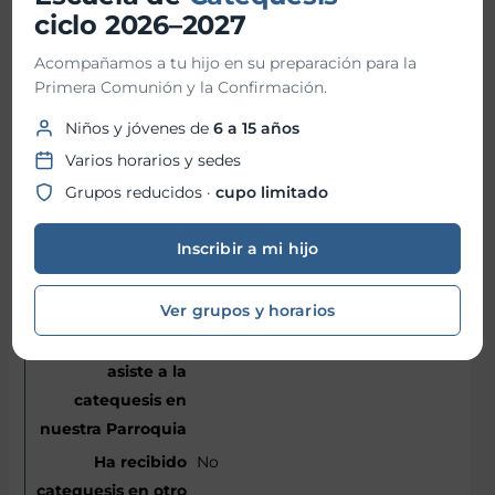
26/04/2013
ciclo 2026–2027
Acompañamos a tu hijo en su preparación para la
Eton
Primera Comunión y la Confirmación.
Niños y jóvenes de
6 a 15 años
6
Varios horarios y sedes
12
Grupos reducidos ·
cupo limitado
Bautismo
Primera Comunión
Inscribir a mi hijo
Miércoles
Ver grupos y horarios
No
No