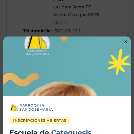
La Loma Santa FE
Alvaro Obregon 01376
Map It
(563) 031-1611
(563) 031-1611
×
Nicolas Lopez Marti
Catolica
Licenciado en Administracion
Sr. Dir. Marketing
nicolopezmarti@yahoo.com.ar
(562) 567-2358
PARROQUIA
SAN JOSEMARÍA
Juana Lopez Marti Henrique
INSCRIPCIONES ABIERTAS
Escuela de
Catequesis