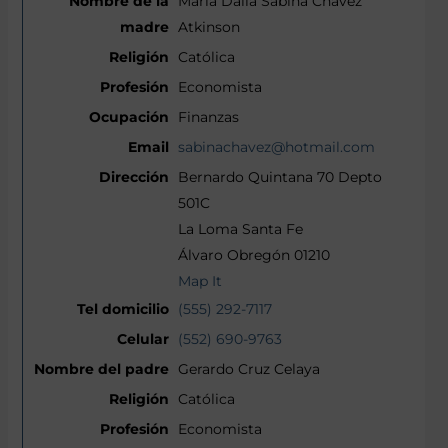
María Dalia Sabina Chávez
Atkinson
Católica
Economista
Finanzas
sabinachavez@hotmail.com
Bernardo Quintana 70 Depto
501C
La Loma Santa Fe
Álvaro Obregón 01210
Map It
(555) 292-7117
(552) 690-9763
Gerardo Cruz Celaya
Católica
Economista