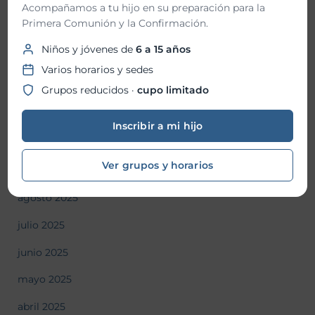
marzo 2026
Acompañamos a tu hijo en su preparación para la
Primera Comunión y la Confirmación.
febrero 2026
Niños y jóvenes de
6 a 15 años
enero 2026
Varios horarios y sedes
diciembre 2025
Grupos reducidos ·
cupo limitado
noviembre 2025
Inscribir a mi hijo
octubre 2025
Ver grupos y horarios
septiembre 2025
agosto 2025
julio 2025
junio 2025
mayo 2025
abril 2025